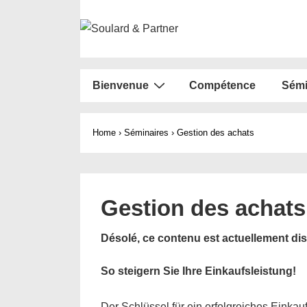
↓
passer
au
contenu
Main
principal
Bienvenue
Compétence
Sémi
Navigation
Home
›
Séminaires
›
Gestion des achats
Gestion des achats
Désolé, ce contenu est actuellement d
So steigern Sie Ihre Einkaufsleistung!
Der Schlüssel für ein erfolgreiches Einka