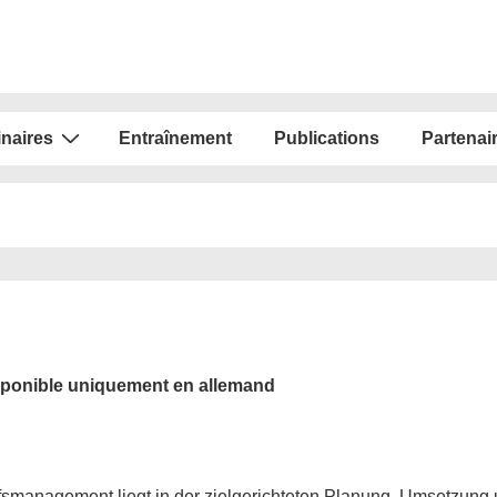
naires
Entraînement
Publications
Partenai
isponible uniquement en allemand
ufsmanagement liegt in der zielgerichteten Planung, Umsetzung 