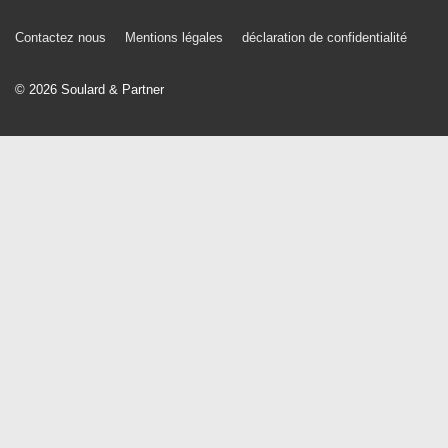
Menu
Contactez nous
Mentions légales
déclaration de confidentialité
du
© 2026
Soulard & Partner
bas
de
page