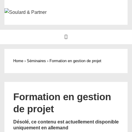
↓
passer
au
contenu
Main
MENU
principal
Navigation
Home
›
Séminaires
›
Formation en gestion de projet
Formation en gestion
de projet
Désolé, ce contenu est actuellement disponible
uniquement en allemand